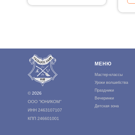
МЕНЮ
Мастер-классы
Уроки волшебства
Праздники
©
2026
Вечеринки
ООО "ЮНИКОМ"
Детская зона
ИНН 2463107107
КПП 246601001