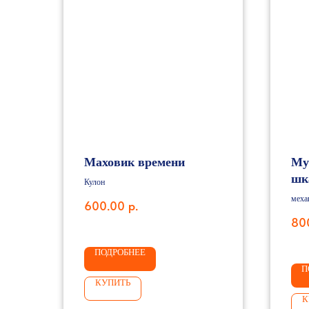
Маховик времени
Му
шк
Кулон
меха
600.00
р.
80
ПОДРОБНЕЕ
П
КУПИТЬ
К