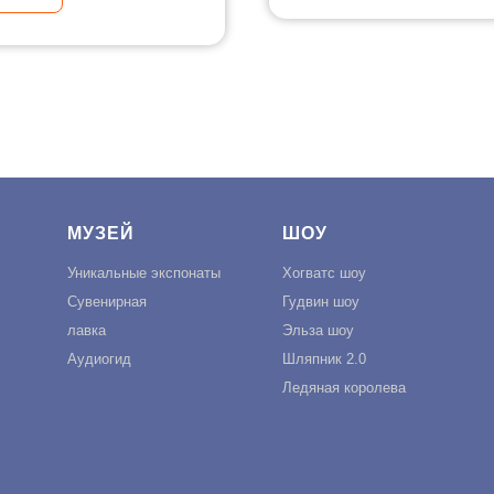
МУЗЕЙ
ШОУ
Уникальные экспонаты
Хогватс шоу
Сувенирная
Гудвин шоу
лавка
Эльза шоу
Аудиогид
Шляпник 2.0
Ледяная королева