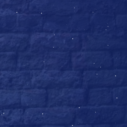
12. Феликс Фелицис