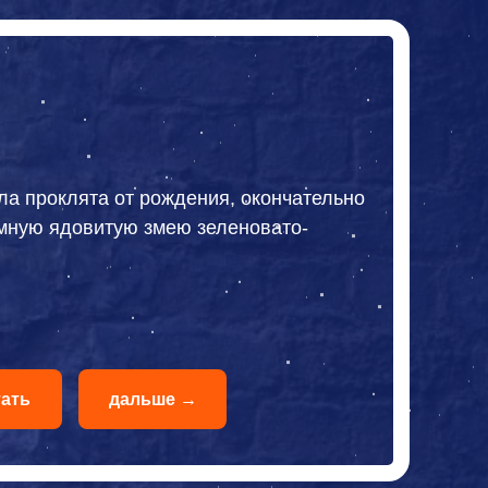
ла проклята от рождения, окончательно
мную ядовитую змею зеленовато-
тать
дальше →