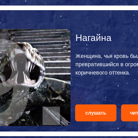
9.
Нагайна
Женщина, чья кровь бы
превратившийся в огро
коричневого оттенка.
слушать
пауза
чи